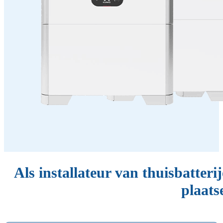
Als installateur van thuisbatteri
plaats