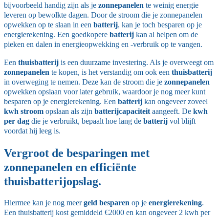
bijvoorbeeld handig zijn als je
zonnepanelen
te weinig energie
leveren op bewolkte dagen. Door de stroom die je zonnepanelen
opwekken op te slaan in een
batterij
, kan je toch besparen op je
energierekening. Een goedkopere
batterij
kan al helpen om de
pieken en dalen in energieopwekking en -verbruik op te vangen.
Een
thuisbatterij
is een duurzame investering. Als je overweegt om
zonnepanelen
te kopen, is het verstandig om ook een
thuisbatterij
in overweging te nemen. Deze kan de stroom die je
zonnepanelen
opwekken opslaan voor later gebruik, waardoor je nog meer kunt
besparen op je energierekening. Een
batterij
kan ongeveer zoveel
kwh stroom
opslaan als zijn
batterijcapaciteit
aangeeft. De
kwh
per dag
die je verbruikt, bepaalt hoe lang de
batterij
vol blijft
voordat hij leeg is.
Vergroot de besparingen met
zonnepanelen en efficiënte
thuisbatterijopslag.
Hiermee kan je nog meer
geld besparen
op je
energierekening
.
Een thuisbatterij kost gemiddeld €2000 en kan ongeveer 2 kwh per