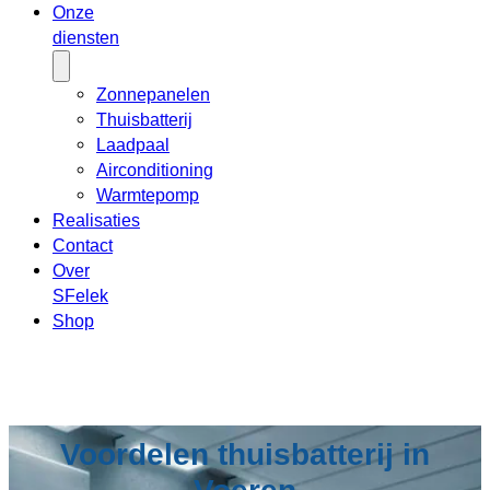
Onze
diensten
Zonnepanelen
Thuisbatterij
Laadpaal
Airconditioning
Warmtepomp
Realisaties
Contact
Over
SFelek
Shop
Voordelen thuisbatterij in