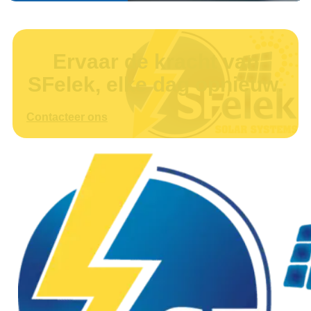
Ervaar de kracht van
SFelek, elke dag opnieuw.
Contacteer ons