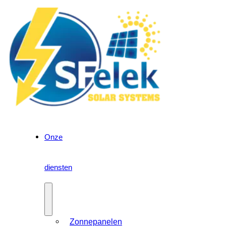
Onze
diensten
Zonnepanelen