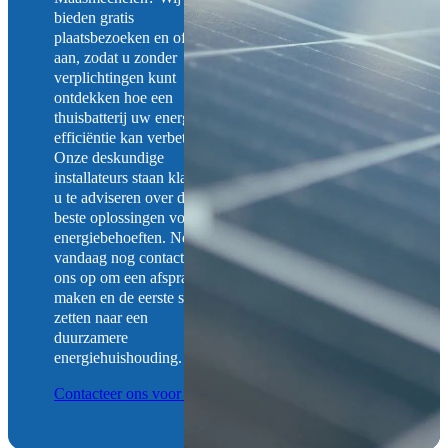
bieden gratis
plaatsbezoeken en offertes
aan, zodat u zonder
verplichtingen kunt
ontdekken hoe een
thuisbatterij uw energie-
efficiëntie kan verbeteren.
Onze deskundige
installateurs staan klaar om
u te adviseren over de
beste oplossingen voor uw
energiebehoeften. Neem
vandaag nog contact met
ons op om een afspraak te
maken en de eerste stap te
zetten naar een
duurzamere
energiehuishouding.
Contacteer ons voor een Gratis Offerte