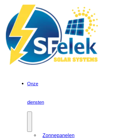
Onze
diensten
Zonnepanelen