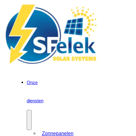
Onze
diensten
Zonnepanelen