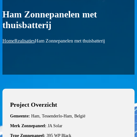
Ham Zonnepanelen met
thuisbatterij
Home
Realisaties
Ham Zonnepanelen met thuisbatterij
Project Overzicht
Gemeente:
Ham, Tessenderlo-Ham, België
Merk Zonnepaneel:
JA Solar
Type Zonnepaneel:
395 WP Black