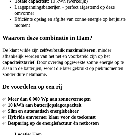
Totale capaciteit:
10 kWh (werkelijk)
Laagspanningsbatterijen – perfect afgestemd op deze
omvormer
Efficiënte opslag en afgifte van zonne-energie op het juiste
moment
Waarom deze combinatie in Ham?
De klant wilde zijn
zelfverbruik maximaliseren
, minder
afhankelijk worden van het net en voorbereid zijn op het
capaciteitstarief
. Door overdag opgewekte zonne-energie op te
slaan in de batterijen, wordt die later gebruikt op piekmomenten –
zonder dure netafname.
De voordelen op een rij
✅
Meer dan 6.000 Wp aan zonnevermogen
✅
10 kWh aan batterijopslagcapaciteit
✅
Slim en automatisch energiebeheer
✅
Hybride omvormer klaar voor de toekomst
✅
Besparing op de energiefactuur én netkosten
Locatie:
Ham