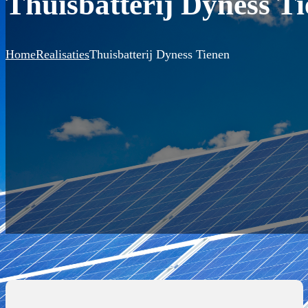
Thuisbatterij Dyness T
Home
Realisaties
Thuisbatterij Dyness Tienen