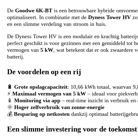
De
Goodwe 6K-BT
is een betrouwbare hybride omvormer 
optimaliseert. In combinatie met de
Dyness Tower HV
zor
en een slimme verdeling van stroom in huis.
De Dyness Tower HV is een modulair en krachtig batterij
perfect geschikt is voor gezinnen met een gemiddeld tot 
vermogen van
5 kW
, wat betekent dat er ook zwaardere 
batterij.
De voordelen op een rij
🔋
Grote opslagcapaciteit
: 10,66 kWh totaal, waarvan 9
⚡
Maximaal vermogen van 5 kW
– ideaal voor piekver
📱
Monitoring via app
– real-time inzicht in verbruik en
🌞
Hoger zelfverbruik van zonne-energie
💰
Besparing op netkosten
dankzij optimaal batterijgebru
Een slimme investering voor de toekomst