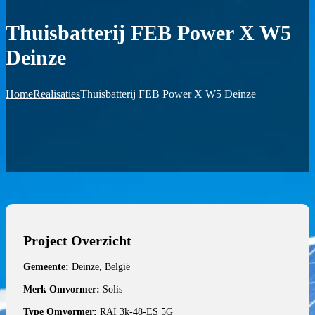
Thuisbatterij FEB Power X W5
Deinze
Home
Realisaties
Thuisbatterij FEB Power X W5 Deinze
Project Overzicht
Gemeente:
Deinze, België
Merk Omvormer:
Solis
Type Omvormer:
RAI 3k-48-ES 5G