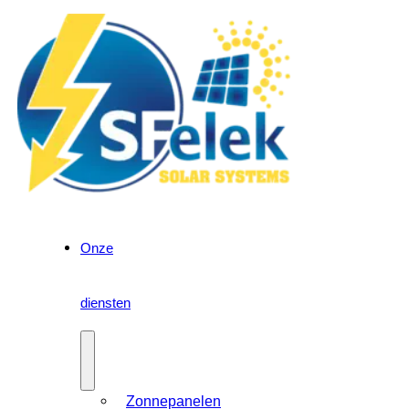
Onze
diensten
Zonnepanelen