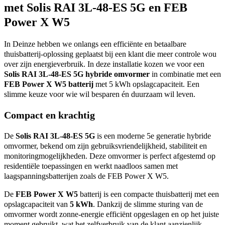
met Solis RAI 3L-48-ES 5G en FEB
Power X W5
In Deinze hebben we onlangs een efficiënte en betaalbare
thuisbatterij-oplossing geplaatst bij een klant die meer controle wou
over zijn energieverbruik. In deze installatie kozen we voor een
Solis RAI 3L-48-ES 5G hybride omvormer
in combinatie met een
FEB Power X W5 batterij
met 5 kWh opslagcapaciteit. Een
slimme keuze voor wie wil besparen én duurzaam wil leven.
Compact en krachtig
De
Solis RAI 3L-48-ES 5G
is een moderne 5e generatie hybride
omvormer, bekend om zijn gebruiksvriendelijkheid, stabiliteit en
monitoringmogelijkheden. Deze omvormer is perfect afgestemd op
residentiële toepassingen en werkt naadloos samen met
laagspanningsbatterijen zoals de FEB Power X W5.
De
FEB Power X W5
batterij is een compacte thuisbatterij met een
opslagcapaciteit van
5 kWh
. Dankzij de slimme sturing van de
omvormer wordt zonne-energie efficiënt opgeslagen en op het juiste
moment gebruikt, wat het zelfverbruik van de klant aanzienlijk