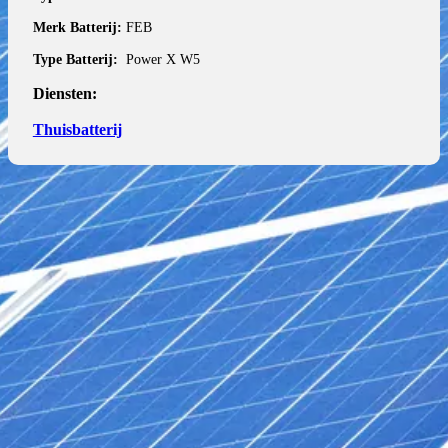
Merk Batterij:
FEB
Type Batterij:
Power X W5
Diensten:
Thuisbatterij