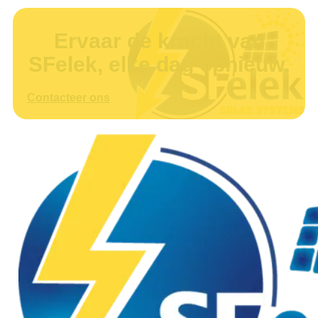
Ervaar de kracht van
SFelek, elke dag opnieuw.
Contacteer ons