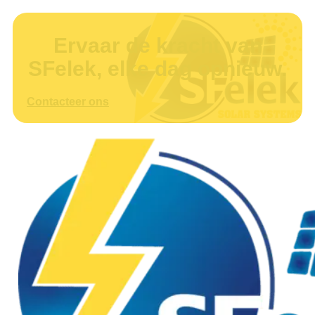
Ervaar de kracht van
SFelek, elke dag opnieuw.
Contacteer ons