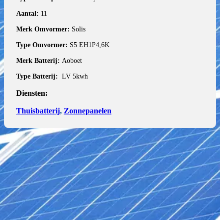
Aantal:
11
Merk Omvormer:
Solis
Type Omvormer:
S5 EH1P4,6K
Merk Batterij:
Aoboet
Type Batterij:
LV 5kwh
Diensten:
Thuisbatterij
,
Zonnepanelen