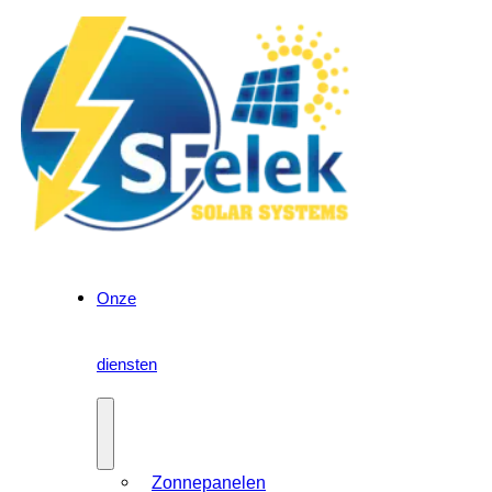
Onze
diensten
Zonnepanelen