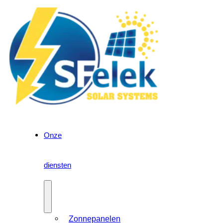
Onze
diensten
Zonnepanelen