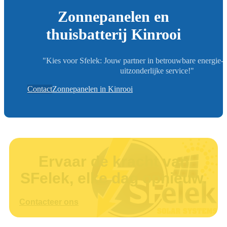
Zonnepanelen en
thuisbatterij Kinrooi
"Kies voor Sfelek: Jouw partner in betrouwbare energie-
uitzonderlijke service!"
Contact
Zonnepanelen in Kinrooi
Ervaar de kracht van
SFelek, elke dag opnieuw.
Contacteer ons