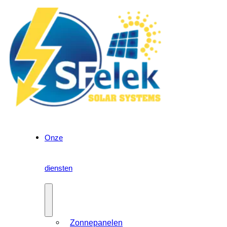
Onze
diensten
Zonnepanelen