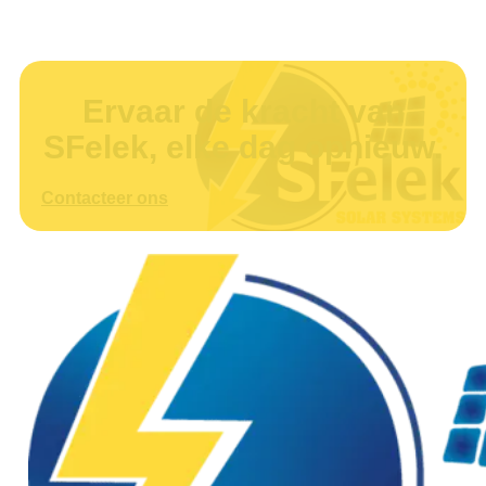
Ervaar de kracht van
SFelek, elke dag opnieuw.
Contacteer ons