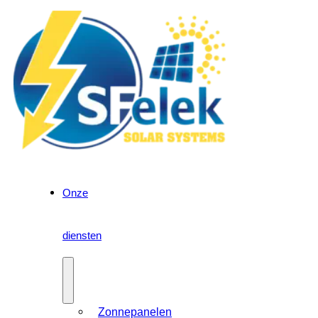
Onze
diensten
Zonnepanelen