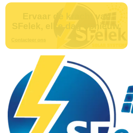
Ervaar de kracht van
SFelek, elke dag opnieuw.
Contacteer ons