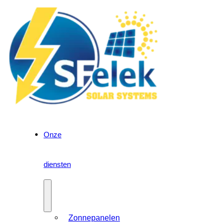
Onze
diensten
Zonnepanelen