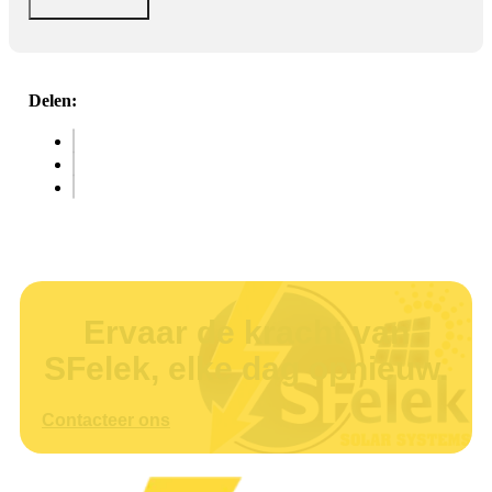
Delen:
Ervaar de kracht van
SFelek, elke dag opnieuw.
Contacteer ons