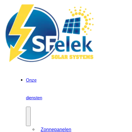
Onze
diensten
Zonnepanelen