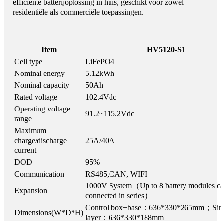
efficiënte batterijoplossing in huis, geschikt voor zowel
residentiële als commerciële toepassingen.
Item
HV5120-S1
Cell type
LiFePO4
Nominal energy
5.12kWh
Nominal capacity
50Ah
Rated voltage
102.4Vdc
Operating voltage
91.2~115.2Vdc
range
Maximum
charge/discharge
25A/40A
current
DOD
95%
Communication
RS485,CAN, WIFI
1000V System（Up to 8 battery modules c
Expansion
connected in series）
Control box+base：636*330*265mm；Sing
Dimensions(W*D*H)
layer：636*330*188mm