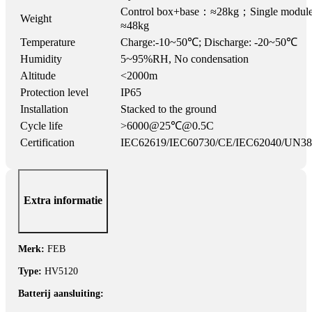
Control box+base：≈28kg；Single module
Weight
≈48kg
Temperature
Charge:-10~50℃; Discharge: -20~50℃
Humidity
5~95%RH, No condensation
Altitude
<2000m
Protection level
IP65
Installation
Stacked to the ground
Cycle life
>6000@25℃@0.5C
Certification
IEC62619/IEC60730/CE/IEC62040/UN38
Extra informatie
Merk:
FEB
Type:
HV5120
Batterij aansluiting: