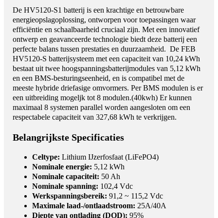
De HV5120-S1 batterij is een krachtige en betrouwbare
energieopslagoplossing, ontworpen voor toepassingen waar
efficiëntie en schaalbaarheid cruciaal zijn. Met een innovatief
ontwerp en geavanceerde technologie biedt deze batterij een
perfecte balans tussen prestaties en duurzaamheid. De FEB
HV5120-S batterijsysteem met een capaciteit van 10,24 kWh
bestaat uit twee hoogspanningsbatterijmodules van 5,12 kWh
en een BMS-besturingseenheid, en is compatibel met de
meeste hybride driefasige omvormers. Per BMS modulen is er
een uitbreiding mogeljk tot 8 modulen.(40kwh) Er kunnen
maximaal 8 systemen parallel worden aangesloten om een ​​
respectabele capaciteit van 327,68 kWh te verkrijgen.
Belangrijkste Specificaties
Celtype:
Lithium IJzerfosfaat (LiFePO4)
Nominale energie:
5,12 kWh
Nominale capaciteit:
50 Ah
Nominale spanning:
102,4 Vdc
Werkspanningsbereik:
91,2 ~ 115,2 Vdc
Maximale laad-/ontlaadstroom:
25A/40A
Diepte van ontlading (DOD):
95%