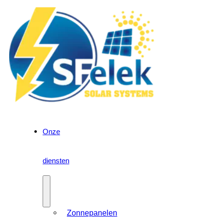
Onze
diensten
Zonnepanelen