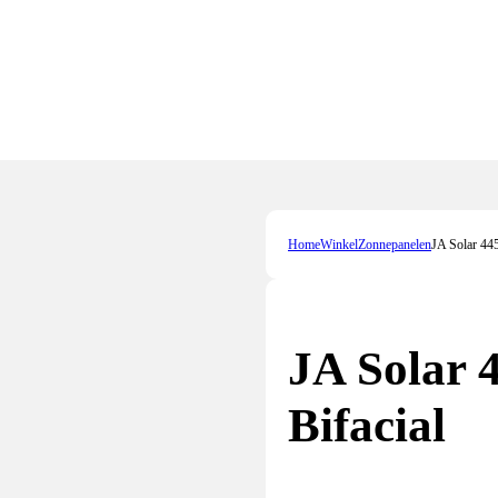
Home
Winkel
Zonnepanelen
JA Solar 44
JA Solar
Bifacial