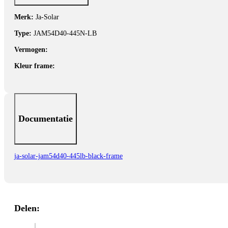
Merk:
Ja-Solar
Type:
JAM54D40-445N-LB
Vermogen:
Kleur frame:
Documentatie
ja-solar-jam54d40-445lb-black-frame
Delen: