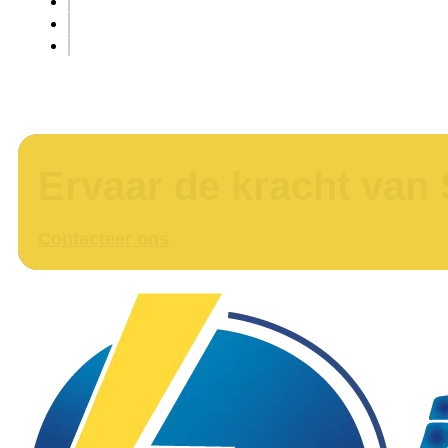
Ervaar de kracht van 
Contacteer ons