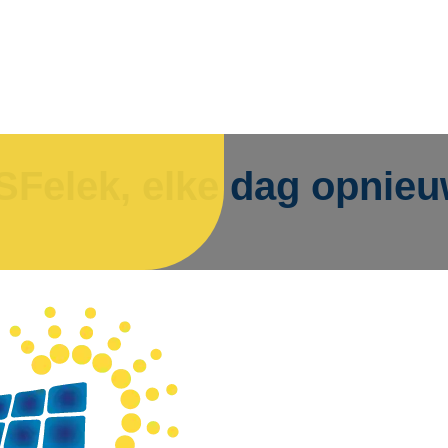
SFelek, elke dag opnieu