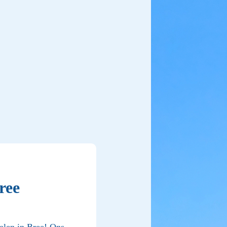
ree
elen in Bree! Ons