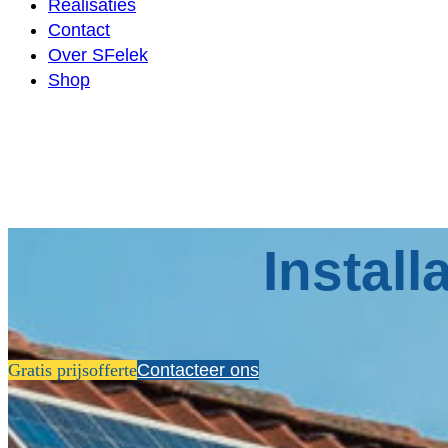
Realisaties
Contact
Over SFelek
Shop
Instal
Gratis prijsofferte
Contacteer ons