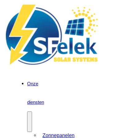
Onze
diensten
Zonnepanelen