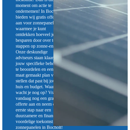
moment om actie te
ondernemen! In Bocholt
bieden wij gratis offertes
aan voor zonnepanelen,
waarmee je kunt
ontdekken hoeveel je kunt
besparen door over te
stappen op zonne-energie.
Onze deskundige
adviseurs staan klaar om
jouw specifieke behoeften
te beoordelen en een op
maat gemaakt plan voor te
stellen dat past bij jouw
huis en budget. Waar
wacht je nog op? Vraag
vandaag nog een gratis
offerte aan en neem de
eerste stap naar een
duurzamere en financieel
voordelige toekomst met
zonnepanelen in Bocholt!