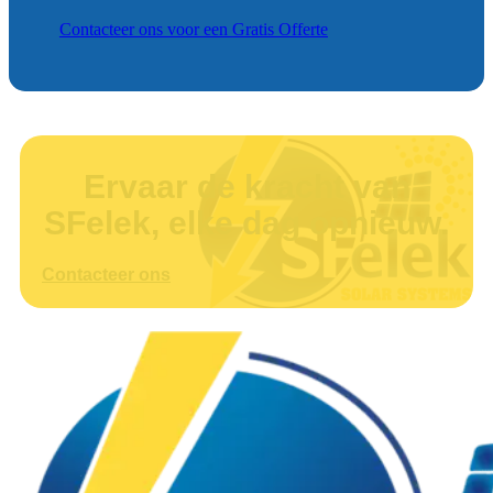
Contacteer ons voor een Gratis Offerte
Ervaar de kracht van
SFelek, elke dag opnieuw.
Contacteer ons