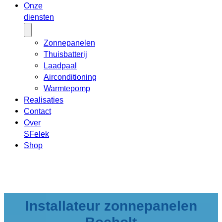
Onze
diensten
Zonnepanelen
Thuisbatterij
Laadpaal
Airconditioning
Warmtepomp
Realisaties
Contact
Over
SFelek
Shop
Installateur zonnepanelen