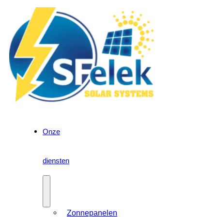
Onze
diensten
Zonnepanelen